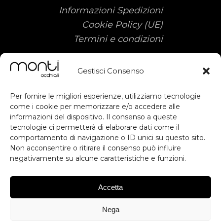
Informazioni Spedizioni
Cookie Policy (UE)
Termini e condizioni
Gestisci Consenso
Per fornire le migliori esperienze, utilizziamo tecnologie
come i cookie per memorizzare e/o accedere alle
informazioni del dispositivo. Il consenso a queste
Sostegno ottenuto dal FESR ai sensi
tecnologie ci permetterà di elaborare dati come il
subscribe
comportamento di navigazione o ID unici su questo sito.
degli artt. 49, 50 e dell'allegato IX del
Non acconsentire o ritirare il consenso può influire
RDC. Contributo previsto dall'avviso
negativamente su alcune caratteristiche e funzioni.
RESTA AGGIORNATO
Voucher Digitalizzazione PMI.
Inteventi di Digital Workplace per
migliorare la produttività, Digital
Accetta
Commerce & Engagement per
ISCRIVITI
migliorare l'esperienza utente e
Nega
*Iscrivendoti accetti le condizioni generali e la privacy
competitività, Database Server per