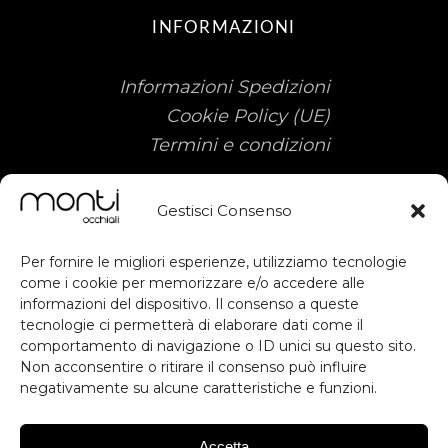
INFORMAZIONI
Informazioni Spedizioni
Cookie Policy (UE)
Termini e condizioni
Gestisci Consenso
Per fornire le migliori esperienze, utilizziamo tecnologie
come i cookie per memorizzare e/o accedere alle
informazioni del dispositivo. Il consenso a queste
Sostegno ottenuto dal FESR ai sensi
tecnologie ci permetterà di elaborare dati come il
subscribe
comportamento di navigazione o ID unici su questo sito.
degli artt. 49, 50 e dell'allegato IX del
Non acconsentire o ritirare il consenso può influire
RDC. Contributo previsto dall'avviso
negativamente su alcune caratteristiche e funzioni.
Voucher Digitalizzazione PMI.
RESTA AGGIORNATO
Inteventi di Digital Workplace per
migliorare la produttività, Digital
Accetta