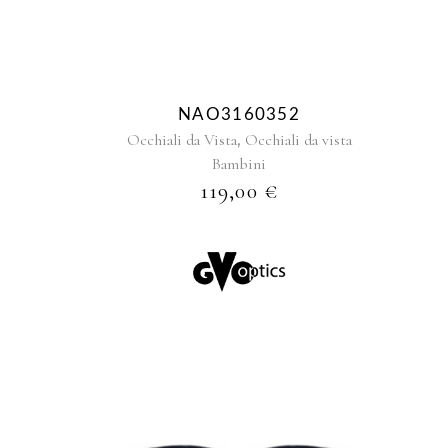
NAO3160352
,
Occhiali da Vista
Occhiali da vista
Bambini
119,00
€