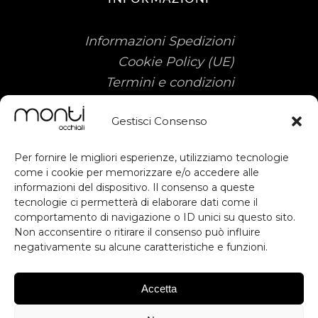
Informazioni Spedizioni
Cookie Policy (UE)
Termini e condizioni
Gestisci Consenso
Per fornire le migliori esperienze, utilizziamo tecnologie
come i cookie per memorizzare e/o accedere alle
informazioni del dispositivo. Il consenso a queste
tecnologie ci permetterà di elaborare dati come il
Sostegno ottenuto dal FESR ai sensi
subscribe
comportamento di navigazione o ID unici su questo sito.
degli artt. 49, 50 e dell'allegato IX del
Non acconsentire o ritirare il consenso può influire
RDC. Contributo previsto dall'avviso
negativamente su alcune caratteristiche e funzioni.
RESTA AGGIORNATO
Voucher Digitalizzazione PMI.
Inteventi di Digital Workplace per
Accetta
migliorare la produttività, Digital
ISCRIVITI
Commerce & Engagement per