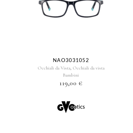
NAO3031052
,
Occhiali da Vista
Occhiali da vista
Bambini
119,00
€