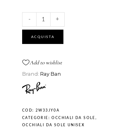
4340
-
+
SOLE
quantità
ACQUISTA
Add to wishlist
Brand:
Ray Ban
COD:
2W33JY0A
CATEGORIE:
OCCHIALI DA SOLE
,
OCCHIALI DA SOLE UNISEX