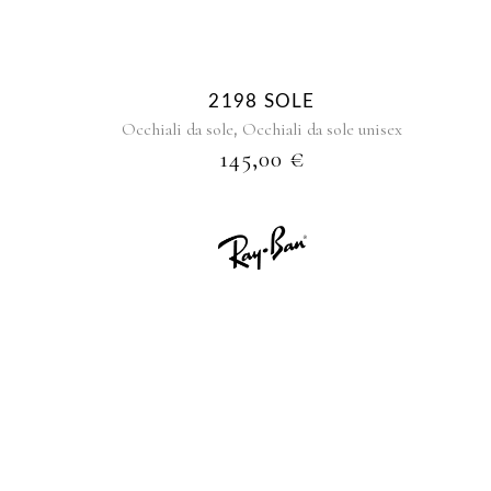
2198 SOLE
,
Occhiali da sole
Occhiali da sole unisex
145,00
€