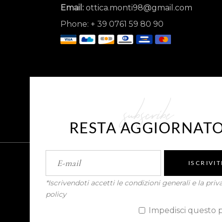
Email:
ottica.monti98@gmail.com
Phone:
+
39 0761 59 80 90
subscribe
RESTA AGGIORNAT
ISCRIVIT
*Iscrivendoti accetti le condizioni generali e la priv
policy
Sostegno ottenuto dal FESR ai sensi degl
PMI. Inteventi di Digital Workplace per
Impedisci questo 
competitività, Database Server