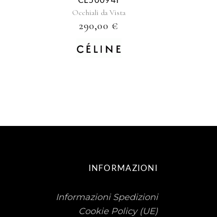
CL50094I
Occhiali da Vista
290,00
€
INFORMAZIONI
Informazioni Spedizioni
Cookie Policy (UE)