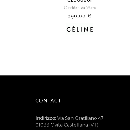
CL50086I
Occhiali da Vista
290,00
€
CONTACT
Indirizzo:
Via San Gratiliano 47
01033 Civita Castellana (VT)