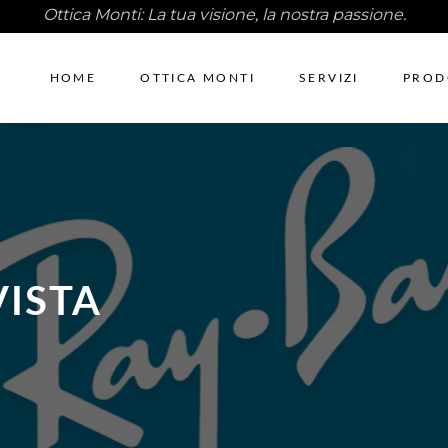
Ottica Monti: La tua visione, la nostra passione.
HOME
OTTICA MONTI
SERVIZI
PROD
VISTA