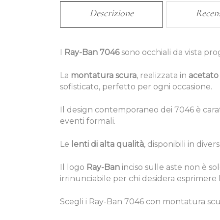
Descrizione
Recen
I
Ray-Ban 7046
sono occhiali da vista prog
La
montatura scura
, realizzata in
acetato 
sofisticato, perfetto per ogni occasione.
Il design contemporaneo dei 7046 è caratte
eventi formali.
Le
lenti di alta qualità
, disponibili in dive
Il logo
Ray-Ban
inciso sulle aste non è s
irrinunciabile per chi desidera esprimere 
Scegli i Ray-Ban 7046 con montatura scur