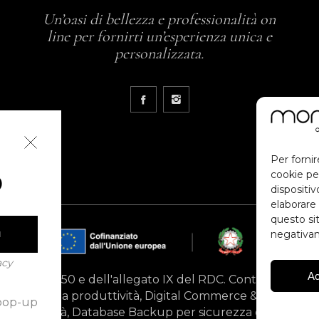
Un’oasi di bellezza e professionalità on
line per fornirti un’esperienza unica e
personalizzata.
Per fornir
cookie pe
O
dispositi
elaborare
questo sit
negativam
I
acy
Ac
i artt. 49, 50 e dell'allegato IX del RDC. Contributo prev
 migliorare la produttività, Digital Commerce & Engagem
pop-up
 per stabilità, Database Backup per sicurezza e protezion