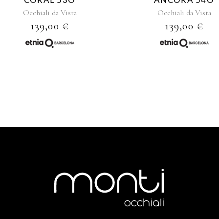
CORAL 53O
ANCORA 54O
Occhiali da Vista
Occhiali da Vista
139,00
€
139,00
€