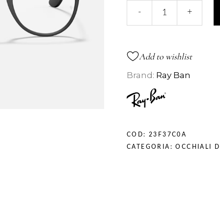
7046
-
+
VISTA
quantità
Add to wishlist
Brand:
Ray Ban
COD:
23F37C0A
CATEGORIA:
OCCHIALI D