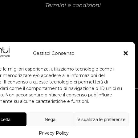
Termini e condizioni
Gestisci Consenso
e le migliori esperienze, utilizziamo tecnologie come i
r memorizzare e/o accedere alle informazioni del
vo. Il consenso a queste tecnologie ci permetterà di
 dati come il comportamento di navigazione o ID unici su
o. Non acconsentire o ritirare il consenso può influire
ente su alcune caratteristiche e funzioni.
cetta
Nega
Visualizza le preferenze
isto dall'avviso Voucher Digitalizzazione
ent per migliorare l'esperienza utente e
Privacy Policy
e dei dati. Importo 40.460,00 €