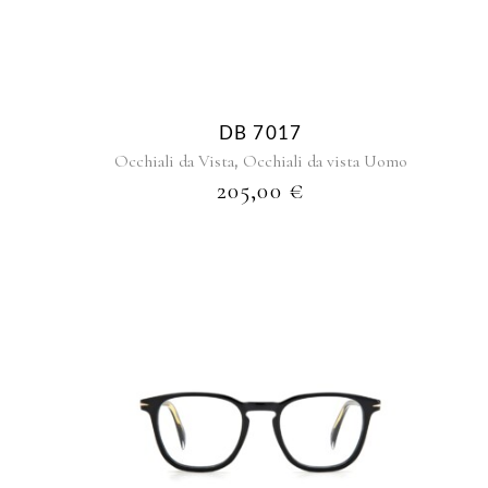
DB 7017
,
Occhiali da Vista
Occhiali da vista Uomo
205,00
€