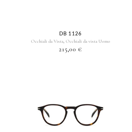
DB 1126
,
Occhiali da Vista
Occhiali da vista Uomo
215,00
€