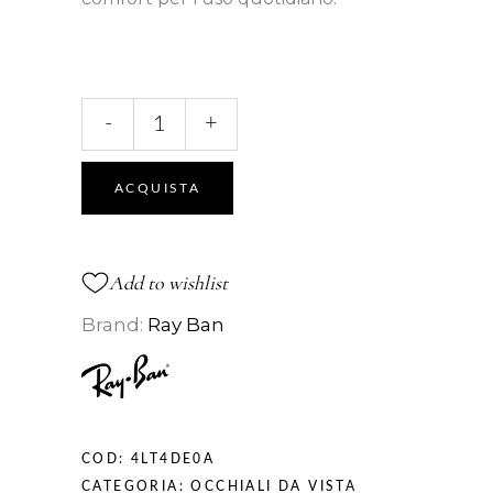
8908
-
+
VISTA
quantità
ACQUISTA
Add to wishlist
Brand:
Ray Ban
COD:
4LT4DE0A
CATEGORIA:
OCCHIALI DA VISTA