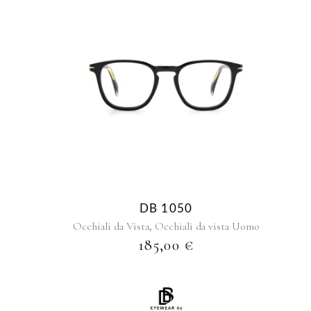
DB 1050
,
Occhiali da Vista
Occhiali da vista Uomo
185,00
€