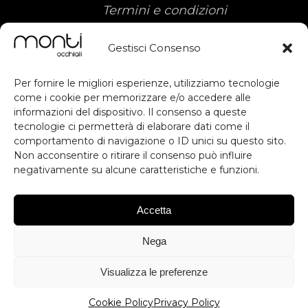
Termini e condizioni
Gestisci Consenso
Per fornire le migliori esperienze, utilizziamo tecnologie
come i cookie per memorizzare e/o accedere alle
informazioni del dispositivo. Il consenso a queste
tecnologie ci permetterà di elaborare dati come il
Sostegno ottenuto dal FESR ai sensi
subscribe
comportamento di navigazione o ID unici su questo sito.
degli artt. 49, 50 e dell'allegato IX del
Non acconsentire o ritirare il consenso può influire
RDC. Contributo previsto dall'avviso
negativamente su alcune caratteristiche e funzioni.
RESTA AGGIORNATO
Voucher Digitalizzazione PMI.
Inteventi di Digital Workplace per
Accetta
migliorare la produttività, Digital
ISCRIVITI
Commerce & Engagement per
Nega
migliorare l'esperienza utente e
*Iscrivendoti accetti le condizioni generali e la privacy
competitività, Database Server per
policy
Visualizza le preferenze
stabilità, Database Backup per
Impedisci questo pop-up
sicurezza e protezione dei dati.
Cookie Policy
Privacy Policy
Importo 40.460,00 €