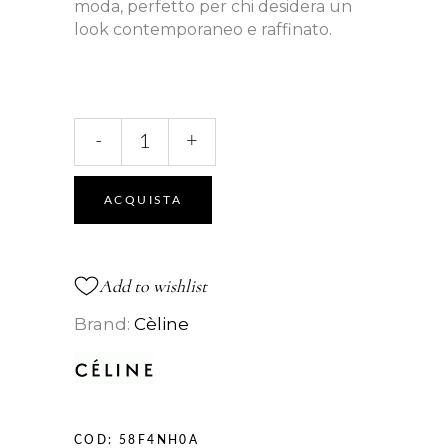
moda, perfetto per chi desidera un
look contemporaneo e raffinato.
CL50114I
-
+
quantità
ACQUISTA
Add to wishlist
Brand:
Cèline
COD:
58F4NH0A