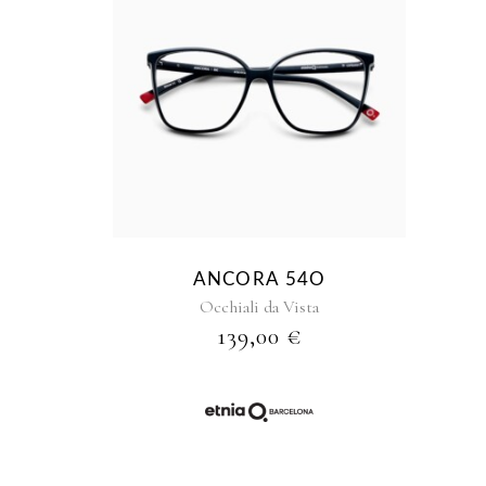
ANCORA 54O
Occhiali da Vista
139,00
€