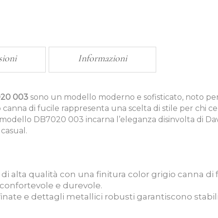
sioni
Informazioni
020 003
sono un modello moderno e sofisticato, noto per i
anna di fucile rappresenta una scelta di stile per chi ce
e, il modello DB7020 003 incarna l’eleganza disinvolta d
 casual.
o di alta qualità con una finitura color grigio canna di 
confortevole e durevole.
ffinate e dettagli metallici robusti garantiscono stabil