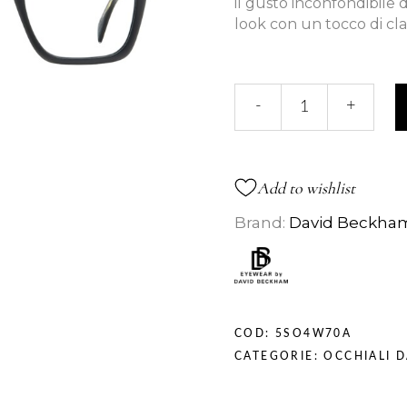
il gusto inconfondibile
look con un tocco di cla
Db
-
+
7020
quantità
Add to wishlist
Brand:
David Beckha
COD:
5SO4W70A
CATEGORIE:
OCCHIALI D