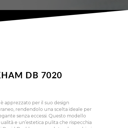
KHAM DB 7020
è apprezzato per il suo design
raneo, rendendolo una scelta ideale per
elegante senza eccessi. Questo modello
qualità e un’estetica pulita che rispecchia