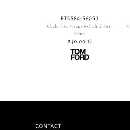
FT5584-56053
,
Occhiali da Vista
Occhiali da vista
O
Uomo
240,00
€
CONTACT