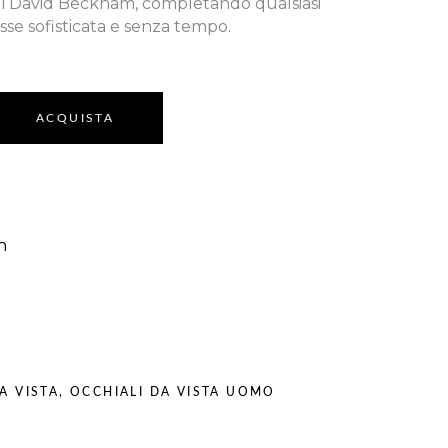
 di David Beckham, completando qualsiasi
sse sofisticata e senza tempo.
ACQUISTA
m
A VISTA
,
OCCHIALI DA VISTA UOMO