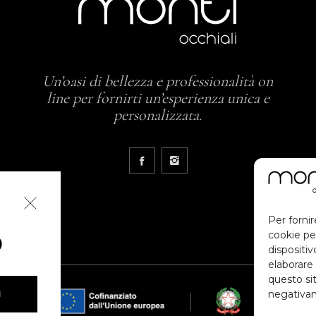
Un’oasi di bellezza e professionalità on
line per fornirti un’esperienza unica e
personalizzata.
Per fornir
cookie pe
O
dispositi
elaborare
questo sit
negativam
I