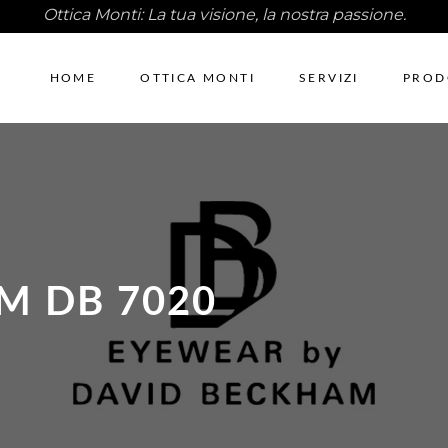
Ottica Monti: La tua visione, la nostra passione.
HOME
OTTICA MONTI
SERVIZI
PROD
M DB 7020