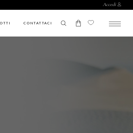
Accedi
OTTI
CONTATTACI
Nessun prodotto nel
carrello.