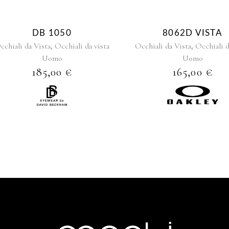
DB 1050
8062D VISTA
,
,
cchiali da Vista
Occhiali da vista
Occhiali da Vista
Occhiali d
Uomo
Uomo
185,00
€
165,00
€