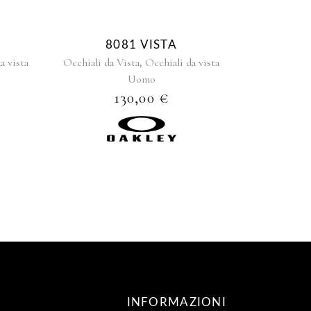
8081 VISTA
,
a vista
Occhiali da Vista
Occhiali da vista
Uomo
130,00
€
INFORMAZIONI