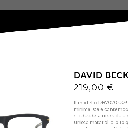
DAVID BEC
219,00
€
Il modello
DB7020 003
minimalista e contempo
chi desidera uno stile 
unisce materiali di alta 