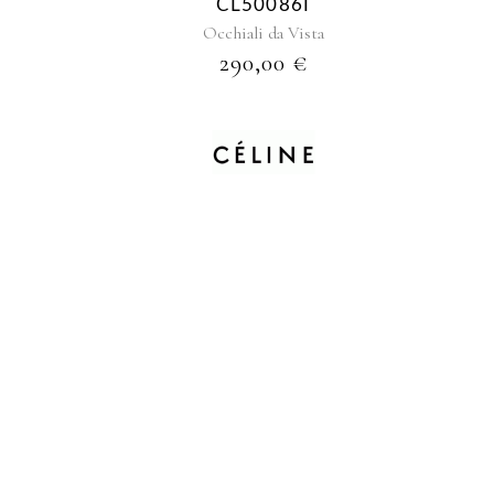
CL50086I
Occhiali da Vista
290,00
€