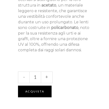
struttura in
acetato
, un materiale
leggero e resistente, che garantisce
una vestibilità confortevole anche
durante un uso prolungato. Le lenti
sono costruite in
policarbonato
, noto
per la sua resistenza agli urti e ai
graffi, oltre a fornire una protezione
UV al 100%, offrendo una difesa
completa dai raggi solari dannosi.
FE50082I
-
+
quantità
ACQUISTA