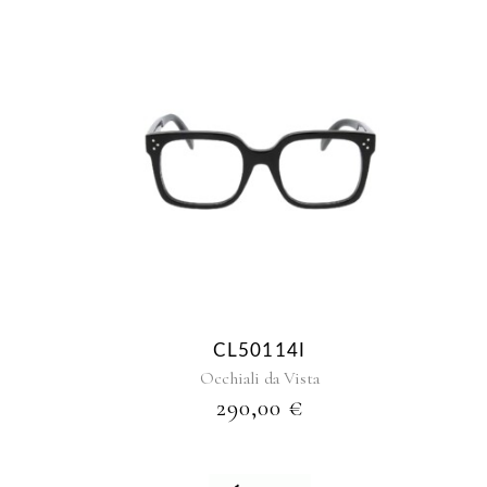
CL50114I
Occhiali da Vista
290,00
€