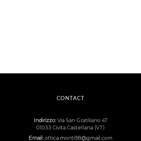
CONTACT
Indirizzo:
Via San Gratiliano 47
01033 Civita Castellana (VT)
Email:
ottica.monti98@gmail.com