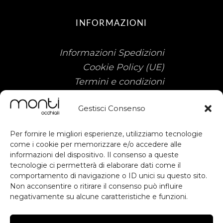
INFORMAZIONI
Informazioni Spedizioni
Cookie Policy (UE)
Termini e condizioni
Gestisci Consenso
Per fornire le migliori esperienze, utilizziamo tecnologie
come i cookie per memorizzare e/o accedere alle
informazioni del dispositivo. Il consenso a queste
tecnologie ci permetterà di elaborare dati come il
Sostegno ottenuto dal FESR ai sensi
subscribe
comportamento di navigazione o ID unici su questo sito.
degli artt. 49, 50 e dell'allegato IX del
Non acconsentire o ritirare il consenso può influire
RDC. Contributo previsto dall'avviso
negativamente su alcune caratteristiche e funzioni.
RESTA AGGIORNATO
Voucher Digitalizzazione PMI.
Inteventi di Digital Workplace per