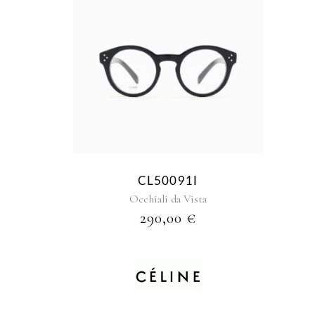
CL50091I
Occhiali da Vista
290,00
€