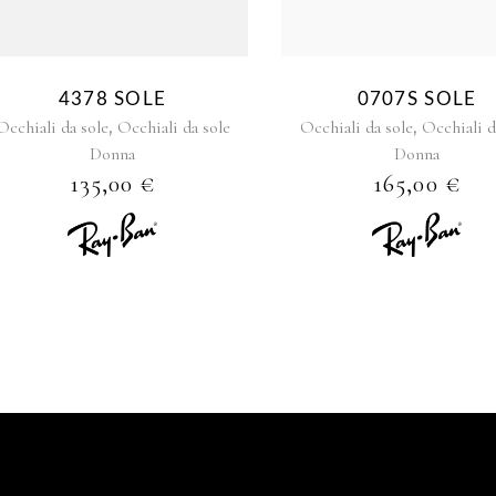
4378 SOLE
0707S SOLE
,
,
Occhiali da sole
Occhiali da sole
Occhiali da sole
Occhiali d
Donna
Donna
135,00
€
165,00
€