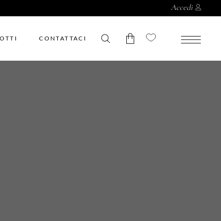
Accedi
OTTI
CONTATTACI
Nessun prodotto nel
carrello.