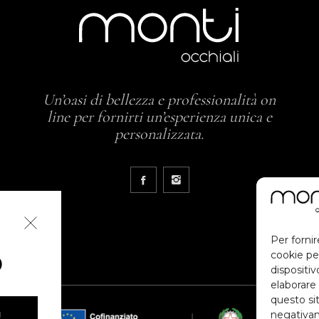
Un’oasi di bellezza e professionalità on
line per fornirti un’esperienza unica e
personalizzata.
Per fornir
cookie pe
O
dispositi
elaborare
questo sit
negativam
I