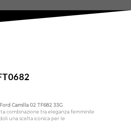
FT0682
Ford Camilla 02 TF682 33G
tta combinazione tra eleganza femminile
oli una scelta iconica per le