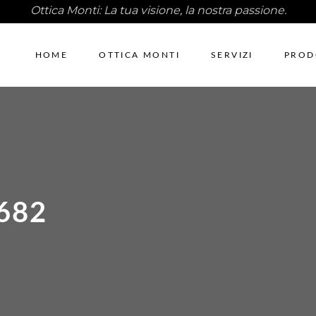
Ottica Monti: La tua visione, la nostra passione.
HOME
OTTICA MONTI
SERVIZI
PROD
682