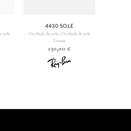
4430 SOLE
,
a sole
Occhiali da sole
Occhiali da sole
Donna
130,00
€