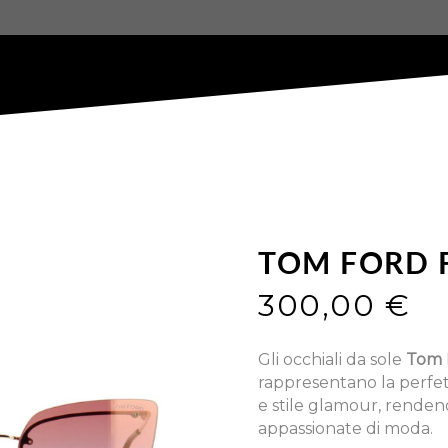
TOM FORD 
300,00
€
Gli occhiali da sole
Tom 
rappresentano la perfe
e stile glamour, rendend
appassionate di moda.