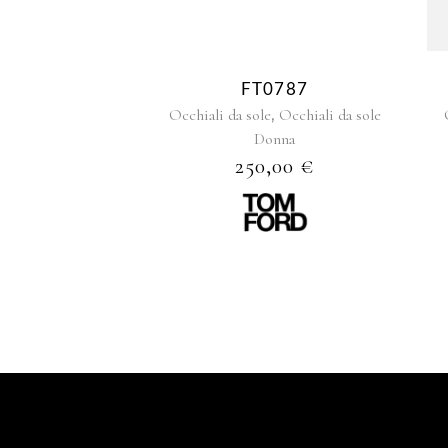
FT0787
,
Occhiali da sole
Occhiali da sole
Donna
250,00
€