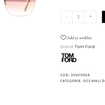
FT0682
-
+
quantità
Add to wishlist
Brand:
Tom Ford
COD:
33H3O00A
CATEGORIE:
OCCHIALI D