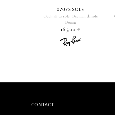
0707S SOLE
,
Occhiali da sole
Occhiali da sole
Donna
165,00
€
CONTACT