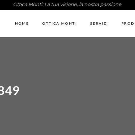
Ottica Monti: La tua visione, la nostra passione.
HOME
OTTICA MONTI
SERVIZI
PROD
849