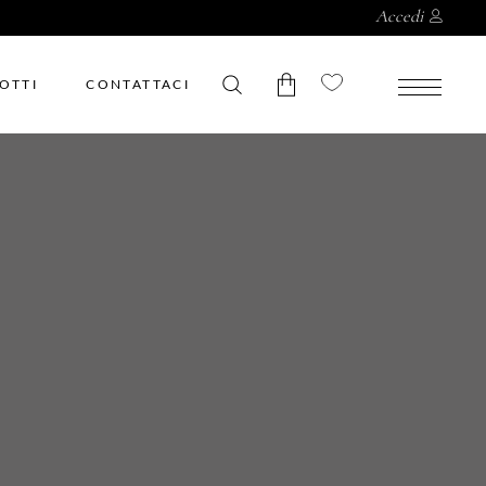
Accedi
OTTI
CONTATTACI
Nessun prodotto nel
carrello.