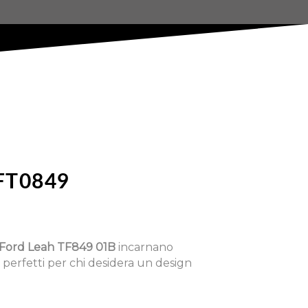
FT0849
Ford Leah TF849 01B
incarnano
 perfetti per chi desidera un design