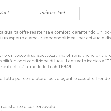
sioni
Informazioni
lta qualità offre resistenza e comfort, garantendo un lo
li un aspetto glamour, rendendoli ideali per chi vuole d
no un tocco di sofisticatezza, ma offrono anche una pro
ibilità in ogni condizione di luce. Il dettaglio iconico a “T
e autenticità al modello
Leah TF849
.
perfetto per completare look eleganti e casual, offrendo 
 resistente e confortevole