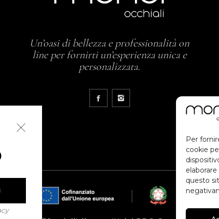
Un’oasi di bellezza e professionalità on
line per fornirti un’esperienza unica e
personalizzata.
Per fornir
cookie pe
O
dispositi
elaborare
questo sit
negativam
I
acy