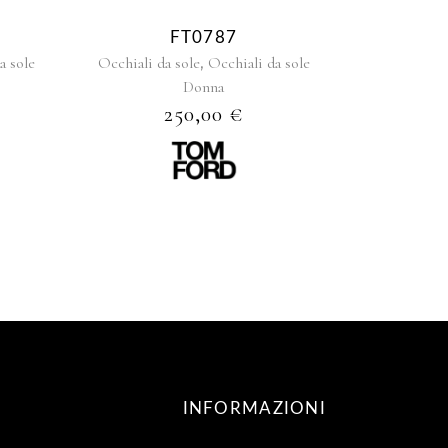
FT0787
,
a sole
Occhiali da sole
Occhiali da sole
Donna
250,00
€
INFORMAZIONI