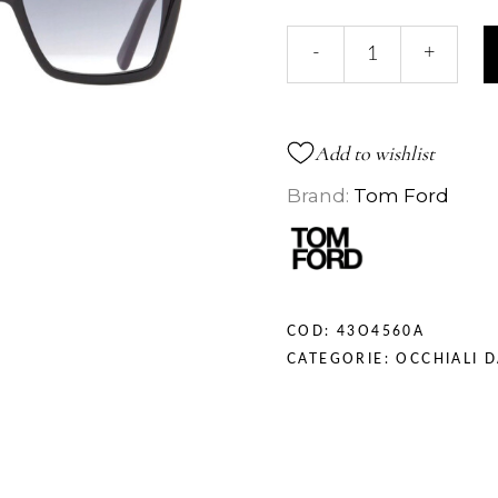
FT0849
-
+
quantità
Add to wishlist
Brand:
Tom Ford
COD:
43O4560A
CATEGORIE:
OCCHIALI D