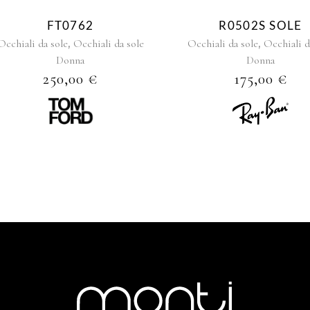
FT0762
R0502S SOLE
,
,
Occhiali da sole
Occhiali da sole
Occhiali da sole
Occhiali d
Donna
Donna
250,00
€
175,00
€