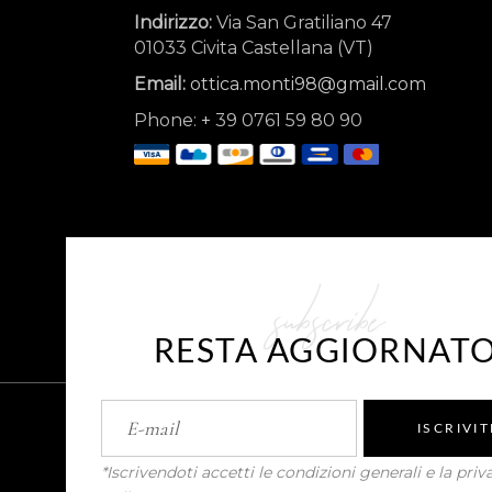
Indirizzo:
Via San Gratiliano 47
01033 Civita Castellana (VT)
Email:
ottica.monti98@gmail.com
Phone:
+
39 0761 59 80 90
subscribe
RESTA AGGIORNAT
ISCRIVIT
*Iscrivendoti accetti le condizioni generali e la priv