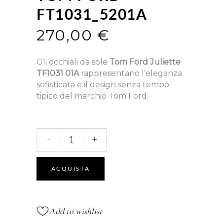
FT1031_5201A
270,00
€
Gli occhiali da sole
Tom Ford Juliette
TF1031 01A
rappresentano l’eleganza
sofisticata e il design senza tempo
tipico del marchio Tom Ford.
FT1031_5201A
-
+
quantità
ACQUISTA
Add to wishlist