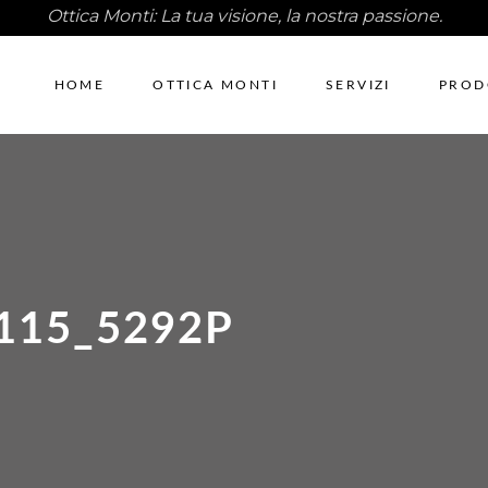
Ottica Monti: La tua visione, la nostra passione.
HOME
OTTICA MONTI
SERVIZI
PROD
115_5292P