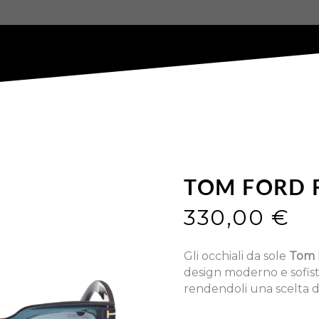
TOM FORD 
330,00
€
Gli occhiali da sole
Tom 
design moderno e sofisti
rendendoli una scelta di