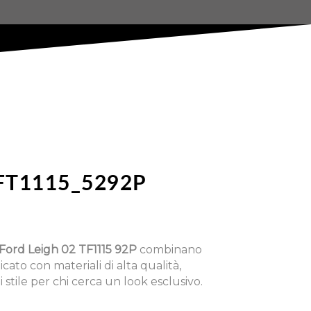
FT1115_5292P
Ford Leigh 02 TF1115 92P
combinano
cato con materiali di alta qualità,
 stile per chi cerca un look esclusivo.