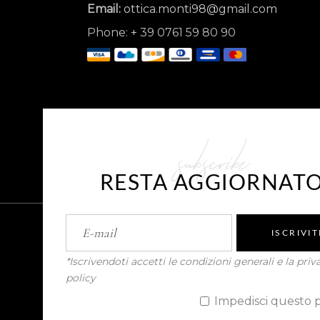
Email:
ottica.monti98@gmail.com
Phone:
+
39 0761 59 80 90
subscribe
RESTA AGGIORNAT
ISCRIVIT
*Iscrivendoti accetti le condizioni generali e la priv
policy
Sostegno ottenuto dal FESR ai sensi degl
PMI. Inteventi di Digital Workplace per
Impedisci questo 
competitività, Database Server