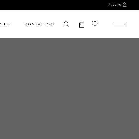
Accedi
OTTI
CONTATTACI
Nessun prodotto nel
carrello.