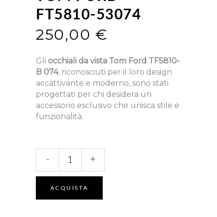
FT5810-53074
250,00
€
Gli
occhiali da vista Tom Ford TF5810-
B 074
, riconosciuti per il loro design
accattivante e moderno, sono stati
progettati per chi desidera un
accessorio esclusivo che unisca stile e
funzionalità.
FT5810-
-
+
53074
quantità
ACQUISTA