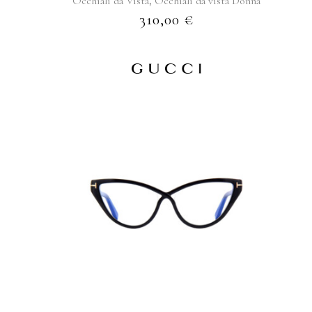
,
Occhiali da Vista
Occhiali da vista Donna
310,00
€