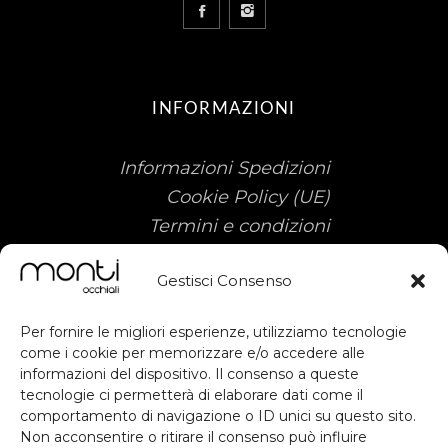
INFORMAZIONI
Informazioni Spedizioni
Cookie Policy (UE)
Termini e condizioni
Gestisci Consenso
Per fornire le migliori esperienze, utilizziamo tecnologie
come i cookie per memorizzare e/o accedere alle
informazioni del dispositivo. Il consenso a queste
tecnologie ci permetterà di elaborare dati come il
Sostegno ottenuto dal FESR ai sensi
subscribe
comportamento di navigazione o ID unici su questo sito.
degli artt. 49, 50 e dell'allegato IX del
Non acconsentire o ritirare il consenso può influire