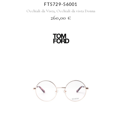
FT5729-56001
,
Occhiali da Vista
Occhiali da vista Donna
260,00
€