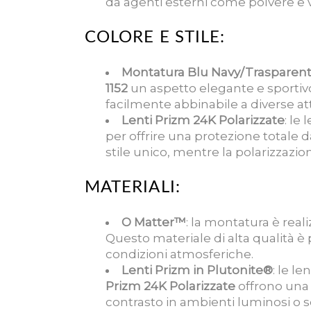
da agenti esterni come polvere e ve
COLORE E STILE:
Montatura Blu Navy/Trasparen
1152
un aspetto elegante e sportivo 
facilmente abbinabile a diverse atti
Lenti Prizm 24K Polarizzate
: le 
per offrire una protezione totale d
stile unico, mentre la polarizzazion
MATERIALI:
O Matter™
: la montatura è reali
Questo materiale di alta qualità è p
condizioni atmosferiche.
Lenti Prizm in Plutonite®
: le le
Prizm 24K Polarizzate
offrono una v
contrasto in ambienti luminosi o sog