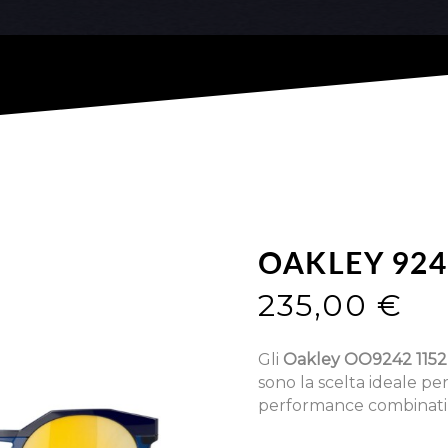
OAKLEY 924
235,00
€
Gli
Oakley OO9242 1152
sono la scelta ideale per 
performance combinati c