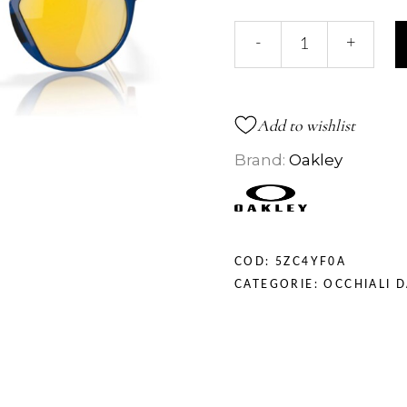
9242
-
+
SOLE
quantità
Add to wishlist
Brand:
Oakley
COD:
5ZC4YF0A
CATEGORIE:
OCCHIALI D