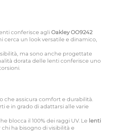
enti conferisce agli
Oakley OO9242
i cerca un look versatile e dinamico,
visibilità, ma sono anche progettate
alità dorata delle lenti conferisce uno
torsioni.
o che assicura comfort e durabilità.
i e in grado di adattarsi alle varie
che blocca il 100% dei raggi UV. Le
lenti
chi ha bisogno di visibilità e