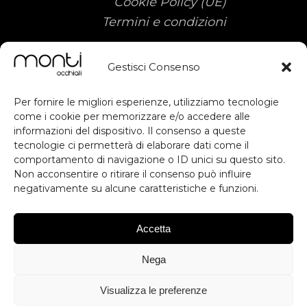
Cookie Policy (UE)
Termini e condizioni
Gestisci Consenso
Per fornire le migliori esperienze, utilizziamo tecnologie
come i cookie per memorizzare e/o accedere alle
informazioni del dispositivo. Il consenso a queste
Sostegno ottenuto dal FESR ai sensi
tecnologie ci permetterà di elaborare dati come il
subscribe
comportamento di navigazione o ID unici su questo sito.
degli artt. 49, 50 e dell'allegato IX del
Non acconsentire o ritirare il consenso può influire
RDC. Contributo previsto dall'avviso
negativamente su alcune caratteristiche e funzioni.
Voucher Digitalizzazione PMI.
RESTA AGGIORNATO
Inteventi di Digital Workplace per
migliorare la produttività, Digital
Accetta
Commerce & Engagement per
ISCRIVITI
migliorare l'esperienza utente e
Nega
competitività, Database Server per
*Iscrivendoti accetti le condizioni generali e la privacy
stabilità, Database Backup per
policy
Visualizza le preferenze
sicurezza e protezione dei dati.