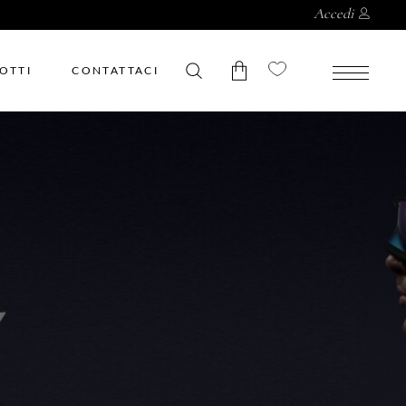
Accedi
OTTI
CONTATTACI
Nessun prodotto nel
carrello.