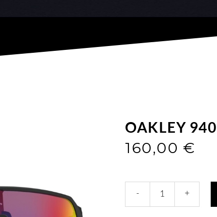
OAKLEY 940
160,00
€
9406
-
+
SOLE
quantità