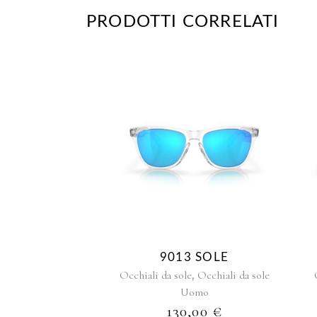
PRODOTTI CORRELATI
9013 SOLE
,
Occhiali da sole
Occhiali da sole
Uomo
130,00
€