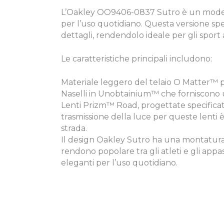
L’Oakley OO9406-0837 Sutro è un modello
per l’uso quotidiano. Questa versione sp
dettagli, rendendolo ideale per gli sport 
Le caratteristiche principali includono:
Materiale leggero del telaio O Matter™ p
Naselli in Unobtainium™ che forniscono un
Lenti Prizm™ Road, progettate specificata
trasmissione della luce per queste lenti è
strada.
Il design Oakley Sutro ha una montatura a
rendono popolare tra gli atleti e gli appa
eleganti per l’uso quotidiano.