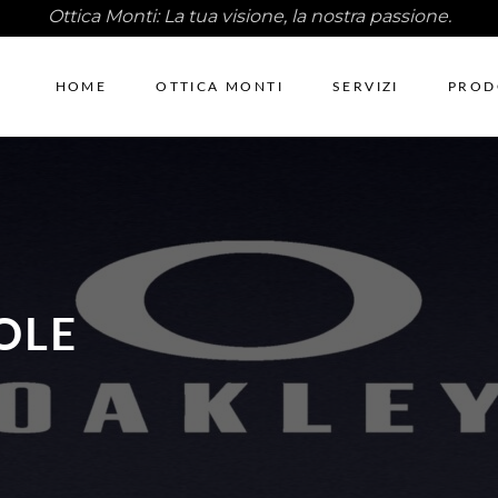
Ottica Monti: La tua visione, la nostra passione.
HOME
OTTICA MONTI
SERVIZI
PROD
OLE