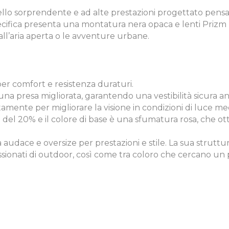
 sorprendente e ad alte prestazioni progettato pensando
ecifica presenta una montatura nera opaca e lenti Prizm
all’aria aperta o le avventure urbane.
er comfort e resistenza duraturi.
a presa migliorata, garantendo una vestibilità sicura anch
mente per migliorare la visione in condizioni di luce med
 del 20% e il colore di base è una sfumatura rosa, che ott
udace e oversize per prestazioni e stile. La sua struttura
ssionati di outdoor, così come tra coloro che cercano un p