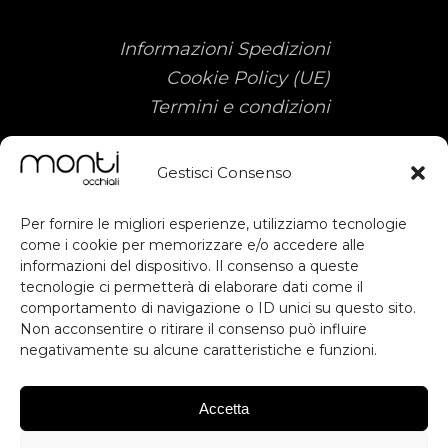
Informazioni Spedizioni
Cookie Policy (UE)
Termini e condizioni
Gestisci Consenso
Per fornire le migliori esperienze, utilizziamo tecnologie
come i cookie per memorizzare e/o accedere alle
informazioni del dispositivo. Il consenso a queste
Sostegno ottenuto dal FESR ai sensi
tecnologie ci permetterà di elaborare dati come il
subscribe
comportamento di navigazione o ID unici su questo sito.
degli artt. 49, 50 e dell'allegato IX del
Non acconsentire o ritirare il consenso può influire
RDC. Contributo previsto dall'avviso
negativamente su alcune caratteristiche e funzioni.
Voucher Digitalizzazione PMI.
RESTA AGGIORNATO
Inteventi di Digital Workplace per
migliorare la produttività, Digital
Accetta
Commerce & Engagement per
ISCRIVITI
migliorare l'esperienza utente e