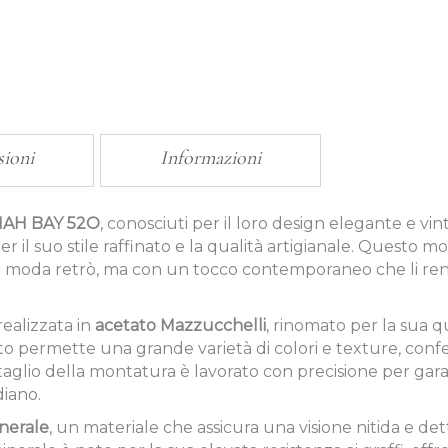
sioni
Informazioni
NAH BAY 52O
, conosciuti per il loro design elegante e vi
er il suo stile raffinato e la qualità artigianale. Questo m
lla moda retrò, ma con un tocco contemporaneo che li ren
realizzata in
acetato Mazzucchelli
, rinomato per la sua q
to permette una grande varietà di colori e texture, confe
glio della montatura è lavorato con precisione per garan
iano.
nerale
, un materiale che assicura una visione nitida e det