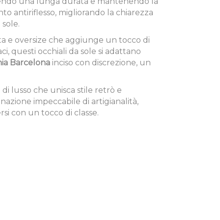
 offrendo una lunga durata e mantenendo la
o antiriflesso, migliorando la chiarezza
 sole.
data e oversize che aggiunge un tocco di
ci, questi occhiali da sole si adattano
nia Barcelona
inciso con discrezione, un
di lusso che unisca stile retrò e
nazione impeccabile di artigianalità,
rsi con un tocco di classe.