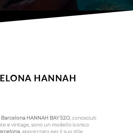
CELONA HANNAH
a Barcelona HANNAH BAY 52O
, conosciuti
nte e vintage, sono un modello iconico
arcelona
, apprezzato per il suo stile