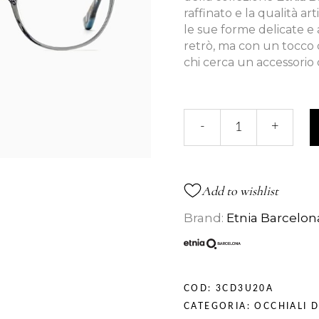
raffinato e la qualità a
le sue forme delicate e 
retrò, ma con un tocco
chi cerca un accessorio
HANNAH
-
+
BAY
52O
quantità
Add to wishlist
Brand:
Etnia Barcelon
COD:
3CD3U20A
CATEGORIA:
OCCHIALI D