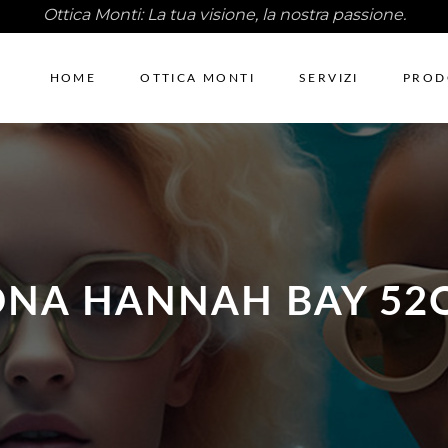
Ottica Monti: La tua visione, la nostra passione.
HOME
OTTICA MONTI
SERVIZI
PROD
ONA HANNAH BAY 52