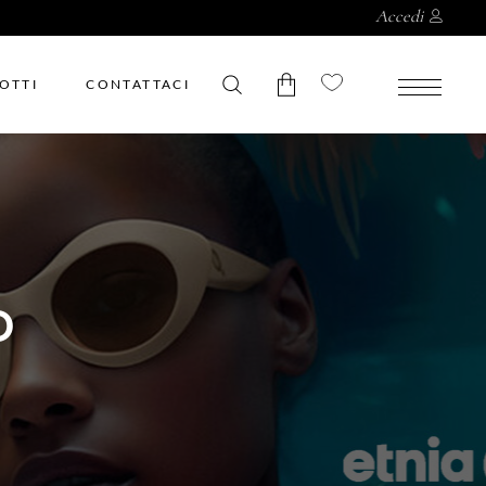
Accedi
OTTI
CONTATTACI
Nessun prodotto nel
carrello.
O