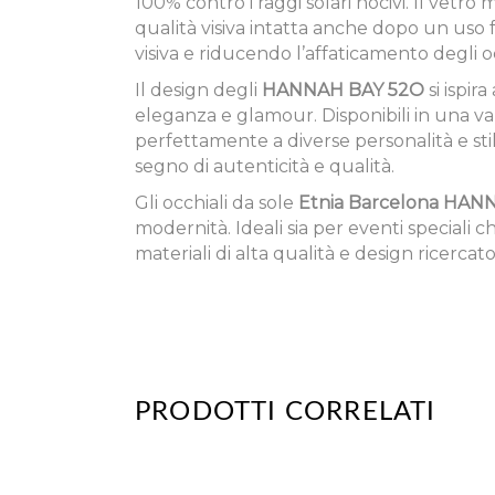
100% contro i raggi solari nocivi. Il vetr
qualità visiva intatta anche dopo un uso 
visiva e riducendo l’affaticamento degli o
Il design degli
HANNAH BAY 52O
si ispir
eleganza e glamour. Disponibili in una vari
perfettamente a diverse personalità e stil
segno di autenticità e qualità.
Gli occhiali da sole
Etnia Barcelona HAN
modernità. Ideali sia per eventi speciali 
materiali di alta qualità e design ricerca
PRODOTTI CORRELATI