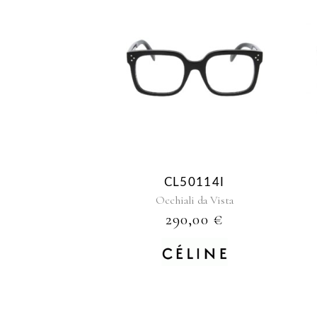
CL50114I
Occhiali da Vista
290,00
€