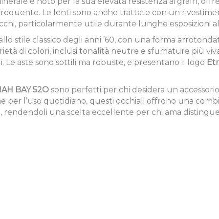
o minerale è noto per la sua elevata resistenza ai graffi,
frequente. Le lenti sono anche trattate con un rivestiment
cchi, particolarmente utile durante lunghe esposizioni al
a allo stile classico degli anni ’60, con una forma arroton
età di colori, inclusi tonalità neutre e sfumature più viva
i. Le aste sono sottili ma robuste, e presentano il logo
Et
NAH BAY 52O
sono perfetti per chi desidera un accessorio 
che per l’uso quotidiano, questi occhiali offrono una combi
to, rendendoli una scelta eccellente per chi ama distingue