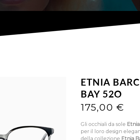
ETNIA BAR
BAY 52O
175,00
€
Gli occhiali da sole
Etni
per il loro design elega
della collezione
Etnia B