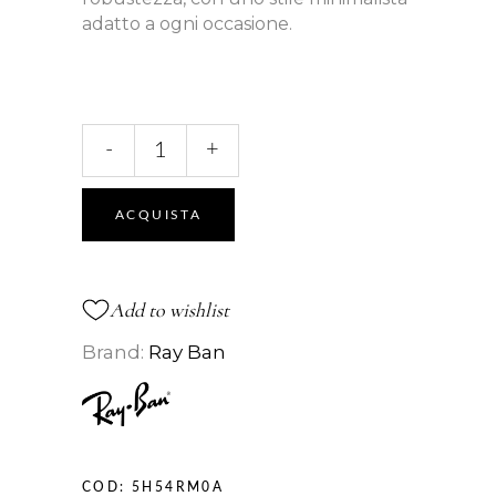
adatto a ogni occasione.
8416
-
+
VISTA
quantità
ACQUISTA
Add to wishlist
Brand:
Ray Ban
COD:
5H54RM0A