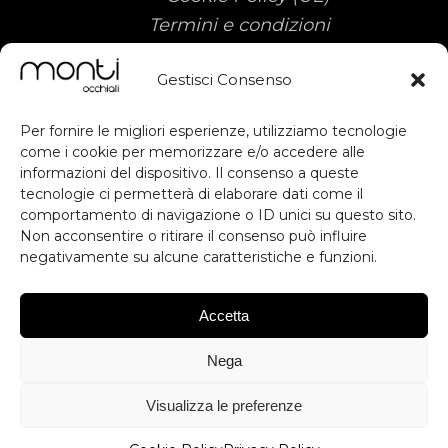
Termini e condizioni
Gestisci Consenso
Per fornire le migliori esperienze, utilizziamo tecnologie
come i cookie per memorizzare e/o accedere alle
informazioni del dispositivo. Il consenso a queste
tecnologie ci permetterà di elaborare dati come il
Sostegno ottenuto dal FESR ai sensi
subscribe
comportamento di navigazione o ID unici su questo sito.
degli artt. 49, 50 e dell'allegato IX del
Non acconsentire o ritirare il consenso può influire
RDC. Contributo previsto dall'avviso
negativamente su alcune caratteristiche e funzioni.
RESTA AGGIORNATO
Voucher Digitalizzazione PMI.
Inteventi di Digital Workplace per
Accetta
migliorare la produttività, Digital
ISCRIVITI
Commerce & Engagement per
Nega
migliorare l'esperienza utente e
*Iscrivendoti accetti le condizioni generali e la privacy
competitività, Database Server per
policy
Visualizza le preferenze
stabilità, Database Backup per
Impedisci questo pop-up
sicurezza e protezione dei dati.