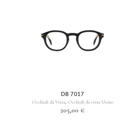
DB 7017
,
Occhiali da Vista
Occhiali da vista Uomo
205,00
€