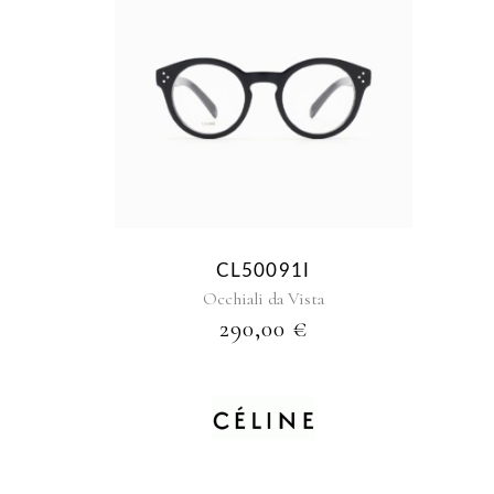
CL50091I
Occhiali da Vista
290,00
€